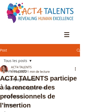
Post
Tous les posts
ACT4 TALENTS
Tous les posts
6 mai 2022
1 min de lecture
ACT4 TALENTS participe
Accompagnements
à la rencontre des
Organisation Apprenante
professionnels de
Inspiration
l’insertion
Portraits