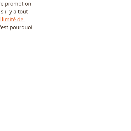
re promotion 
il y a tout 
llimité de 
'est pourquoi 