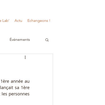
e Lab'
Actu
Echangeons !
s
Événements
 1ère année au 
lançait sa 1ère 
 les personnes 