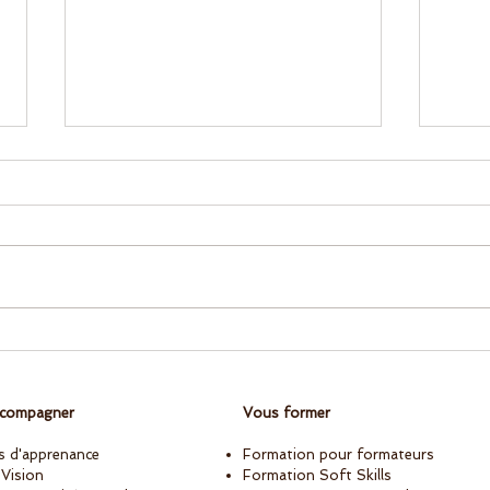
Écoute et courage
Tran
managérial : la supervision
en o
au cœur des Journées
: le
Managers SNCF Réseau
ccompagner
Vous former
s d'apprenance
Formation pour formateurs
 Vision
Formation Soft Skills