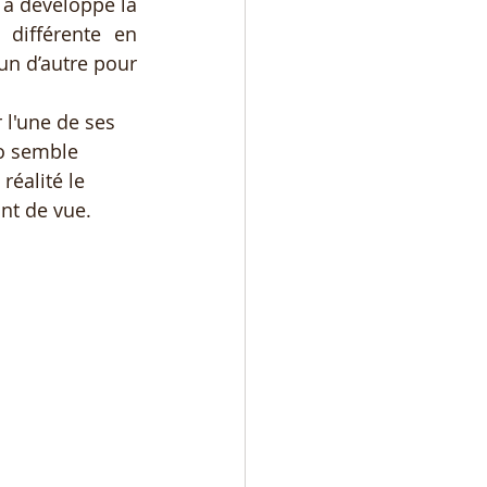
 a développé la 
différente en 
n d’autre pour 
 l'une de ses 
to semble 
réalité le 
int de vue.