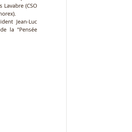
is Lavabre (CSO 
orex). 
ident Jean-Luc 
de la "Pensée 