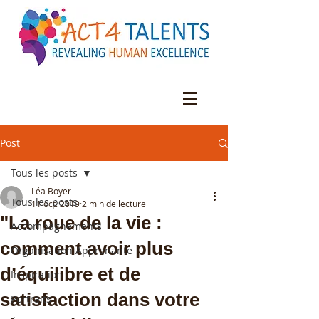
Post
Tous les posts
Léa Boyer
Tous les posts
11 oct. 2019
2 min de lecture
"La roue de la vie :
Accompagnements
comment avoir plus
Organisation Apprenante
d’équilibre et de
Inspiration
satisfaction dans votre
Portraits