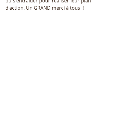
pu s'entraider pour réaliser leur plan 
d'action. Un GRAND merci à tous !! 
Accompagnements
Posts récents
Voir tout