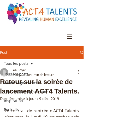
Post
Tous les posts
Léa Boyer
Tous les posts
27 nov. 2018
1 min de lecture
Retour sur la soirée de
Accompagnements
lancement ACT4 Talents.
Organisation Apprenante
Dernière mise à jour :
9 déc. 2019
Inspiration
Portraits
Le cocktail de rentrée d'ACT4 Talents 