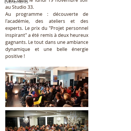
s'est tenu le lundi 19 novembre soir 
Événements
au Studio 33.
Au programme : découverte de 
l'académie, des ateliers et des 
experts. Le prix du "Projet personnel 
inspirant" a été remis à deux heureux 
gagnants. Le tout dans une ambiance 
dynamique et une belle énergie 
positive ! 