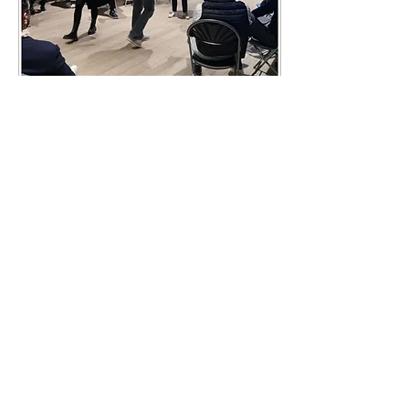
formation pleine d'énergie
! ✨ L’intelligence
émotionnelle : animée par
Maria Fernanda Echevarria
et Myriam...
16 oct. 2023
∙
1
min
Un atelier plein
d'incertitudes...
[INCERTITUDE,
INATTENDU], Hier soir,
ACT4 TALENTS,
représentée par Thierry
Picq et Myriam CAMUT ont
co-animé un atelier
expérientiel...
28
0