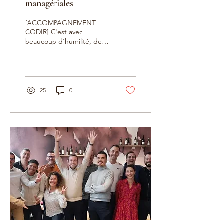
managériales
[ACCOMPAGNEMENT
CODIR] C'est avec
beaucoup d'humilité, de
bienveillance et
d'engagement que le
CODIR d'AGIL'IT a pris le
temps de...
25
0