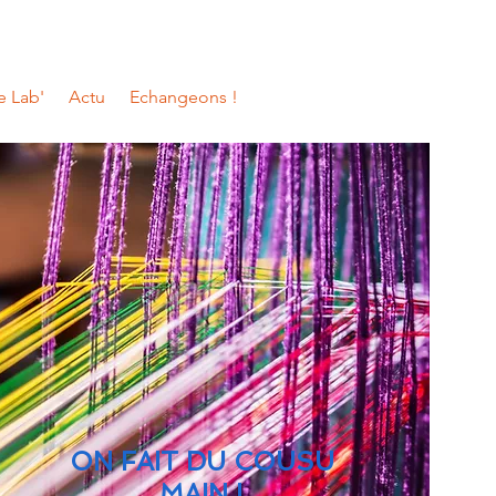
e Lab'
Actu
Echangeons !
ON FAIT DU COUSU
MAIN !