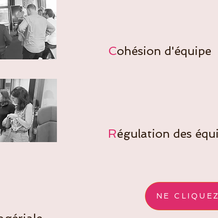
C
ohésion d'équipe
R
égulation des équ
NE CLIQUEZ