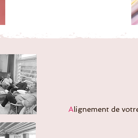
A
lignement de votr