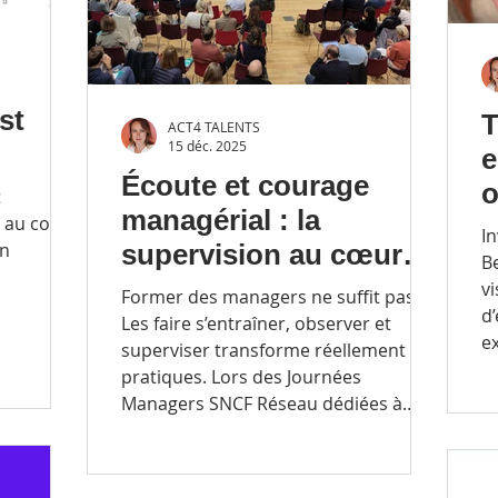
st
T
ACT4 TALENTS
15 déc. 2025
e
Écoute et courage
o
t
managérial : la
: au coeur
a
I
on
supervision au cœur
d
B
des Journées
vi
Former des managers ne suffit pas.
d
Managers SNCF
Les faire s’entraîner, observer et
e
superviser transforme réellement les
Réseau
é
pratiques. Lors des Journées
d’
Managers SNCF Réseau dédiées à
l’écoute et au courage managérial, la
supervision s’est imposée comme un
puissant levier d’apprentissage et de