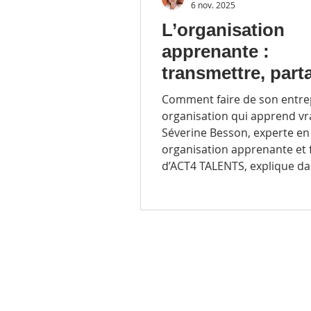
6 nov. 2025
L’organisation
apprenante :
transmettre, part
apprendre
Comment faire de son entre
organisation qui apprend vr
Séverine Besson, experte en
organisation apprenante et 
d’ACT4 TALENTS, explique da
podcast comment l’apprena
permet de transmettre, part
capitaliser les savoirs au sei
équipes.