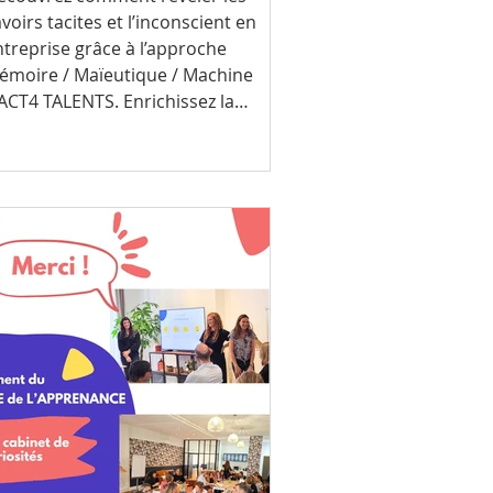
onnaissance
voirs tacites et l’inconscient en
ntreprise grâce à l’approche
ollective
émoire / Maïeutique / Machine
’ACT4 TALENTS. Enrichissez la
onnaissance collective et développez
otre organisation apprenante.