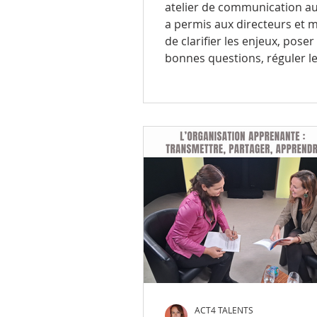
sérénité
atelier de communication 
a permis aux directeurs et 
de clarifier les enjeux, poser
bonnes questions, réguler l
situations complexes et pilo
sérénité, contribuant ainsi
directement à la performan
équipes.
ACT4 TALENTS