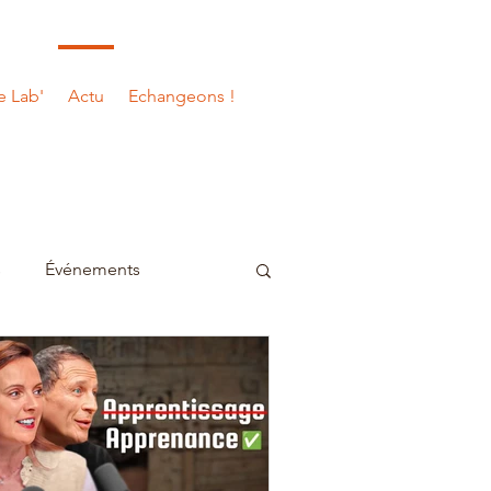
e Lab'
Actu
Echangeons !
s
Événements