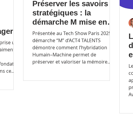
Préserver les savoirs
stratégiques : la
démarche M mise en
ager,
lumière au Tech Show
Présentée au Tech Show Paris 2025, la
L
Paris
démarche “M” d’ACT4 TALENTS
prise une
d
démontre comment l’hybridation
aiment ?
e
Humain–Machine permet de
préserver et valoriser la mémoire
p
fondatrice
L
vivante des entreprises.
ns ce
g
c
nce
a
ager et
pr
n des
A
20
p
l
i
d