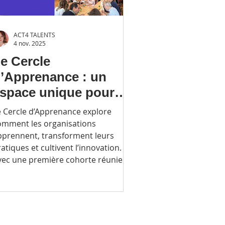
ACT4 TALENTS
4 nov. 2025
e Cercle
’Apprenance : un
space unique pour
enser, expérimenter et
e Cercle d’Apprenance explore
randir ensemble
omment les organisations
pprennent, transforment leurs
atiques et cultivent l’innovation.
vec une première cohorte réunie en
25, il offre un espace exigeant pour
artager des expériences, modéliser
es dynamiques d’apprentissage et
nspirer des démarches managériales
urables. Une initiative pensée pour