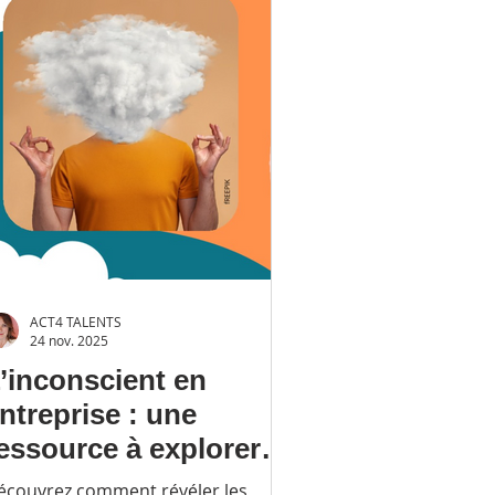
ACT4 TALENTS
24 nov. 2025
’inconscient en
ntreprise : une
essource à explorer
our enrichir la
écouvrez comment révéler les