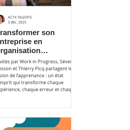
ACT4 TALENTS
3 déc. 2025
ransformer son
ntreprise en
rganisation
pprenante : le rôle clé
nvités par Work in Progress, Séverine
e l’apprenance
esson et Thierry Picq partagent leur
sion de l’apprenance : un état
’esprit qui transforme chaque
xpérience, chaque erreur et chaque
change en opportunité
apprentissage collectif.