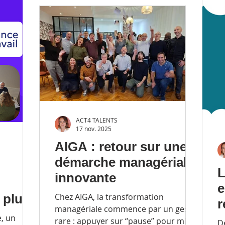
maturité managériale.
ACT4 TALENTS
17 nov. 2025
AIGA : retour sur une
démarche managériale
L
innovante
e
 plus
Chez AIGA, la transformation
r
managériale commence par un geste
t de
p
e, un
rare : appuyer sur “pause” pour mieux
D