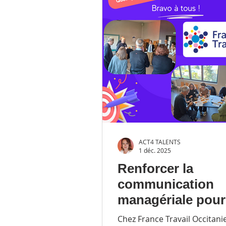
ACT4 TALENTS
1 déc. 2025
Renforcer la
communication
managériale pour
de performance e
Chez France Travail Occitani