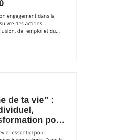
0
son engagement dans la
suivre des actions
lusion, de l’emploi et du
ur le territoire lyonnais.
 de ta vie” :
ividuel,
sformation pour
transition
evier essentiel pour
ncer à son rythme. Dans le