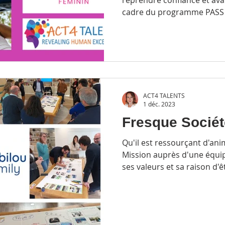
cadre du programme PASS “C
chaque femme bénéficie 
personnalisé qui lui perme
clarifier ses objectifs et c
assurance et sérénité.
ACT4 TALENTS
1 déc. 2023
Fresque Sociét
Qu'il est ressourçant d'an
Mission auprès d'une équi
ses valeurs et sa raison d'êtr