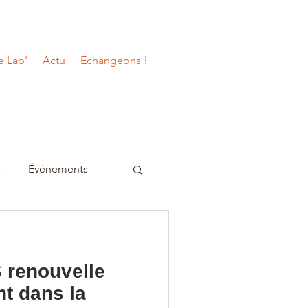
e Lab'
Actu
Echangeons !
s
Événements
renouvelle
t dans la