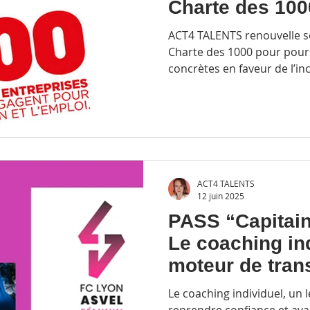
Charte des 100
ACT4 TALENTS renouvelle 
Charte des 1000 pour pour
concrètes en faveur de l’inc
développement des talents s
ACT4 TALENTS
12 juin 2025
PASS “Capitaine
Le coaching ind
moteur de tran
les femmes en 
Le coaching individuel, un l
reprendre confiance et ava