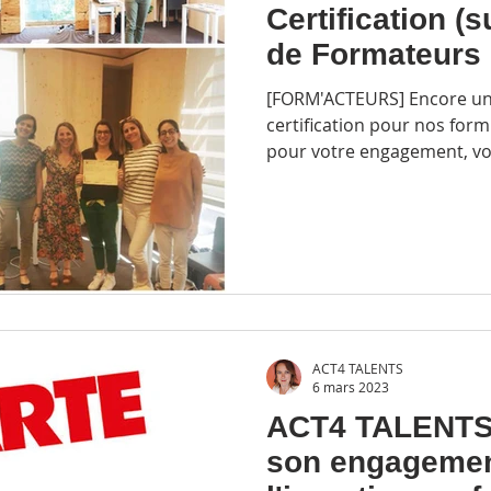
Certification (
de Formateurs
[FORM'ACTEURS] Encore un
certification pour nos form'
pour votre engagement, votr
de faire avancer ce beau mét
certifiés pour les program
Béduneau-Chassaing : Devenir une société à mission -
Pierre MURE-RAVAUD : Développez votre posture
managériale - Fabienne BE
Valorisation des acteurs de
Terniers : Accomp
ACT4 TALENTS
6 mars 2023
ACT4 TALENTS 
son engagemen