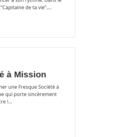
apitaine de ta vie”,
d’un accompagnement
t de mieux se connaître,
onstruire son parcours avec
é à Mission
imer une Fresque Société à
pe qui porte sincèrement
e !...