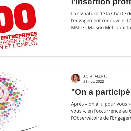
l'insertion pro
avec la MMI'e !
La signature de la Charte 
l'engagement renouvelé d'
MMI'e - Maison Métropolitai
ACT4 TALENTS
21 nov. 2022
"On a particip
Après « on a lu pour vous »
vous », en l’occurrence a
l’Observatoire de l’Engageme