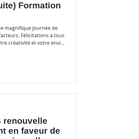
suite) Formation
e magnifique journée de
acteurs. Félicitations à tous
e créativité et votre envie
ier. 🤗 Félicitations à nos
mes proposés : - Florence
SSON LECLERCQ :
 la propreté - Delphine
renouvelle
t en faveur de