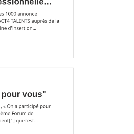
fessionnelle
des 1000 annonce
ACT4 TALENTS auprès de la
ne d'Insertion...
é pour vous"
 , « On a participé pour
u 6ème Forum de
nt[1] qui s’est...