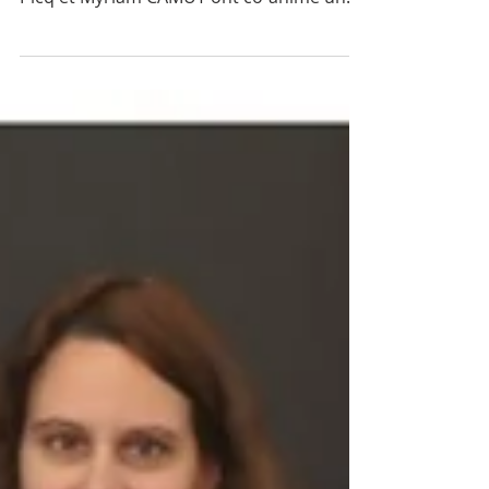
ACT4 TALENTS, représentée par Thierry
Picq et Myriam CAMUT ont co-animé un
atelier expérientiel...