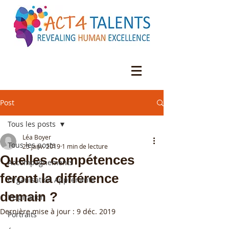
Post
Tous les posts
Léa Boyer
Tous les posts
25 janv. 2019
1 min de lecture
Quelles compétences
Accompagnements
feront la différence
Organisation Apprenante
demain ?
Inspiration
Dernière mise à jour :
9 déc. 2019
Portraits