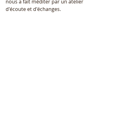
nous a fait méditer par un atelier 
d'écoute et d'échanges. 
Nous souhaitons également 
remercier nos partenaires sans qui la 
réussite de cet évènement n'aurait 
pas été possible. Merci à Marie-
Victoire Camus de la CPME du Rhône 
Pôle Femmes et Céline Varenne-
Souchon de Mengrov. 