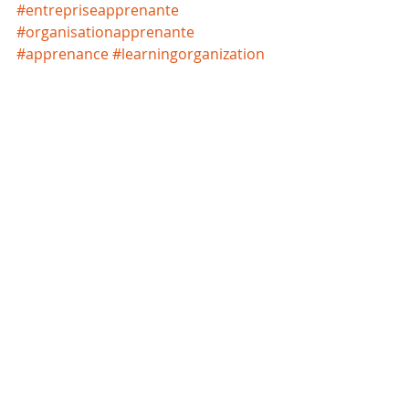
#entrepriseapprenante
#organisationapprenante
#apprenance
#learningorganization
Portraits
Posts récents
Voir tout