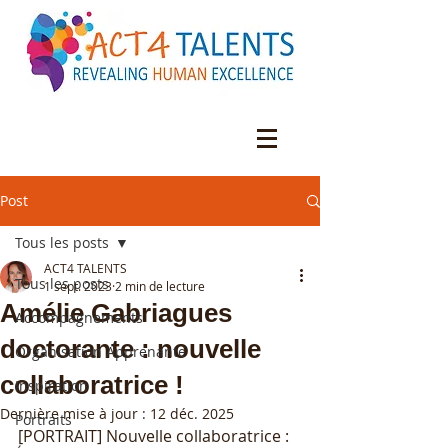
Post
Tous les posts
ACT4 TALENTS
Tous les posts
1 sept. 2023
2 min de lecture
Amélie Gabriagues
Accompagnements
doctorante : nouvelle
Organisation Apprenante
collaboratrice !
Inspiration
Dernière mise à jour :
12 déc. 2025
Portraits
[PORTRAIT] Nouvelle collaboratrice : 