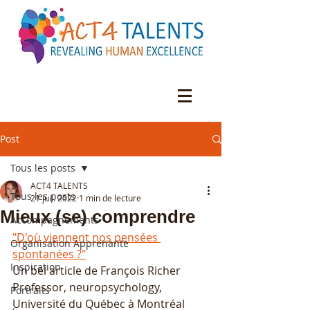
Post
Tous les posts
ACT4 TALENTS
Tous les posts
21 juil. 2022
1 min de lecture
Mieux (se) comprendre
Accompagnements
"D'où viennent nos pensées 
Organisation Apprenante
spontanées ?"
Inspiration
Un bel article de François Richer 
Professor, neuropsychology, 
Portraits
Université du Québec à Montréal 