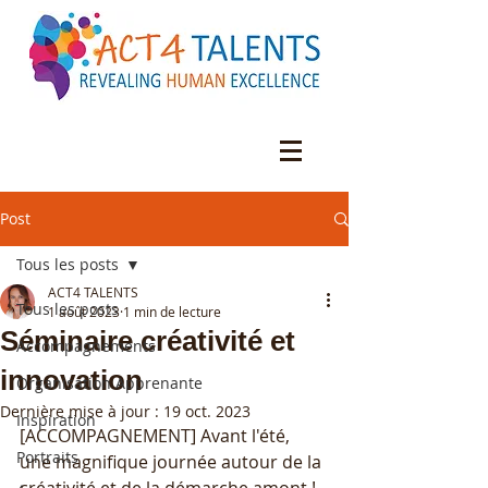
Post
Tous les posts
ACT4 TALENTS
Tous les posts
1 août 2023
1 min de lecture
Séminaire créativité et
Accompagnements
innovation
Organisation Apprenante
Dernière mise à jour :
19 oct. 2023
Inspiration
[ACCOMPAGNEMENT] Avant l'été, 
Portraits
une magnifique journée autour de la 