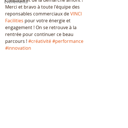
créativité et de la démarche amont ! 
Événements
Merci et bravo à toute l'équipe des 
reponsables commerciaux de 
VINCI 
Facilities
 pour votre énergie et 
engagement ! On se retrouve à la 
rentrée pour continuer ce beau 
parcours ! 
#créativité
#performance
#innovation