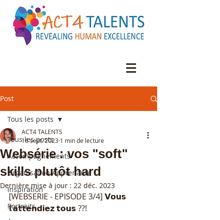
Post
Tous les posts
ACT4 TALENTS
Tous les posts
16 sept. 2023
1 min de lecture
Websérie : vos "soft"
Accompagnements
skills plutôt hard
Organisation Apprenante
Dernière mise à jour :
22 déc. 2023
Inspiration
[WEBSERIE - EPISODE 3/4] 𝗩𝗼𝘂𝘀 
Portraits
𝗹’𝗮𝘁𝘁𝗲𝗻𝗱𝗶𝗲𝘇 𝘁𝗼𝘂𝘀 ??! 