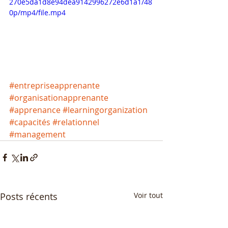
270e5da1d8e94dea9142996272e6d1a1/48
0p/mp4/file.mp4
#entrepriseapprenante
#organisationapprenante
#apprenance
#learningorganization
#capacités
#relationnel
#management
Posts récents
Voir tout